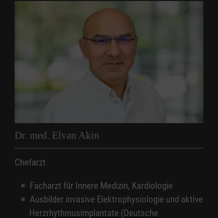
Falls Sie einen bundeseinheitlichen
Vereinbarung.
Medikationsplan mit QR-Code vom Hausarzt
haben, bringen Sie diesen bitte ebenfalls mit.
Montag
08:00 – 16:00 Uhr
Für eine Beratung benötigen Sie einen
Dienstag
08:00 – 16:00 Uhr
Überweisungsschein.
Mittwoch
08:00 – 16:00 Uhr
Sollte zusätzlich eine elektrophysiologische
Donnerstag
08:00 – 16:00 Uhr
Untersuchung oder eine Ablation geplant sein,
Freitag
08:00 – 14:00 Uhr
ist ein Einweisungsschein erforderlich.
Dr. med. Elvan Akin
Chefarzt
Facharzt für Innere Medizin, Kardiologie
Ausbilder invasive Elektrophysiologie und aktive
Herzrhythmusimplantate (Deutsche