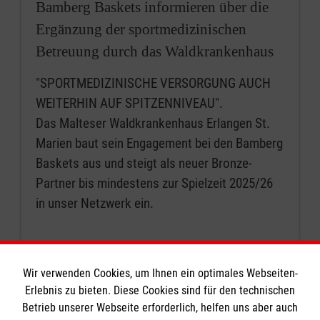
Bamberg Baskets informieren über die
Ergänzung der sportmedizinischen
Betreuung durch das Waldkrankenhaus
"SPORTMEDIZINISCHE VERSORGUNG AUCH
WEITERHIN AUF SPITZENNIVEAU".
Das Malteser Waldkrankenhaus Erlangen St.
Marien baut sein Engagement bei den Bamberg
Baskets aus und steigt als neuer Bronze-
Partner bis mindestens zur Spielzeit 2025/26
in unser Netzwerk ein.
Seite 3 von 4.
Wir verwenden Cookies, um Ihnen ein optimales Webseiten-
Erlebnis zu bieten. Diese Cookies sind für den technischen
Betrieb unserer Webseite erforderlich, helfen uns aber auch