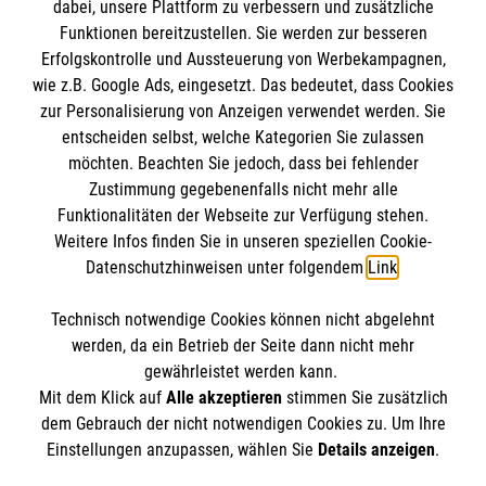
vorherige
1
…
2
3
4
dabei, unsere Plattform zu verbessern und zusätzliche
Funktionen bereitzustellen. Sie werden zur besseren
Erfolgskontrolle und Aussteuerung von Werbekampagnen,
nächste
wie z.B. Google Ads, eingesetzt. Das bedeutet, dass Cookies
zur Personalisierung von Anzeigen verwendet werden. Sie
entscheiden selbst, welche Kategorien Sie zulassen
möchten. Beachten Sie jedoch, dass bei fehlender
Zustimmung gegebenenfalls nicht mehr alle
Funktionalitäten der Webseite zur Verfügung stehen.
Einrichtung
Weitere Infos finden Sie in unseren speziellen Cookie-
Datenschutzhinweisen unter folgendem
Link
.
Malteser Waldkrankenhaus Erlangen gGmbH
Technisch notwendige Cookies können nicht abgelehnt
Rathsberger Str. 57
Informationen
werden, da ein Betrieb der Seite dann nicht mehr
91054 Erlangen
gewährleistet werden kann.
Mit dem Klick auf
Alle akzeptieren
stimmen Sie zusätzlich
dem Gebrauch der nicht notwendigen Cookies zu. Um Ihre
Anfahrt
Einstellungen anzupassen, wählen Sie
Details anzeigen
.
Barrierefreiheit
Soziale Netzwerke