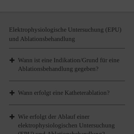
Elektrophysiologische Untersuchung (EPU)
und Ablationsbehandlung
Wann ist eine Indikation/Grund für eine
Ablationsbehandlung gegeben?
Herzrhythmusstörungen können in jedem Alter
Wann erfolgt eine Katheterablation?
auftreten. Zumeist leiden die Patientinnen und
Pateinten unter anfallsweisem Herzrasen,
Die Arrhythmieformen werden nach ihrem
Herzstolpern oder -aussetzern mit zum Teil
Wie erfolgt der Ablauf einer
Entstehungsort und -muster unterteilt in:
plötzlichem Beginn und Ende. Weitere
elektrophysiologischen Untersuchung
Beschwerden können auch Luftnot,
(EPU) und Ablationsbehandlung?