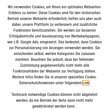
Details
Wir verwenden Cookies, um Ihnen ein optimales Webseiten-
Erlebnis zu bieten. Diese Cookies sind für den technischen
Betrieb unserer Webseite erforderlich, helfen uns aber auch
dabei, unsere Plattform zu verbessern und zusätzliche
Funktionen bereitzustellen. Sie werden zur besseren
1
2
3
4
5
6
nächste
Erfolgskontrolle und Aussteuerung von Werbekampagnen,
wie z.B. Google Ads, eingesetzt. Das bedeutet, dass Cookies
zur Personalisierung von Anzeigen verwendet werden. Sie
entscheiden selbst, welche Kategorien Sie zulassen
möchten. Beachten Sie jedoch, dass bei fehlender
Zustimmung gegebenenfalls nicht mehr alle
Funktionalitäten der Webseite zur Verfügung stehen.
Einrichtung
Weitere Infos finden Sie in unseren speziellen Cookie-
Datenschutzhinweisen unter folgendem
Link
.
Malteser Waldkrankenhaus Erlangen gGmbH
Technisch notwendige Cookies können nicht abgelehnt
Rathsberger Str. 57
Informationen
werden, da ein Betrieb der Seite dann nicht mehr
91054 Erlangen
gewährleistet werden kann.