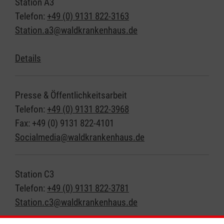
Station A3
Telefon:
+49 (0) 9131 822-3163
Station.a3@waldkrankenhaus.de
Details
Presse & Öffentlichkeitsarbeit
Telefon:
+49 (0) 9131 822-3968
Fax: +49 (0) 9131 822-4101
Socialmedia@waldkrankenhaus.de
Station C3
Telefon:
+49 (0) 9131 822-3781
Station.c3@waldkrankenhaus.de