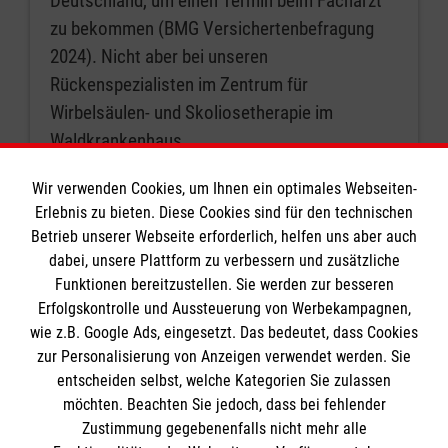
Deutschland, um einen Termin beim Facharzt
zu bekommen (BMG Versichertenbefragung
2024). Nicht aber bei unseren
Rückenspezialisten im Zentrum für
Wirbelsäulen- und Skoliosetherapie im
Waldkrankenhaus
Wir verwenden Cookies, um Ihnen ein optimales Webseiten-
Erlebnis zu bieten. Diese Cookies sind für den technischen
Seite 1 von 15.
Betrieb unserer Webseite erforderlich, helfen uns aber auch
dabei, unsere Plattform zu verbessern und zusätzliche
Funktionen bereitzustellen. Sie werden zur besseren
Erfolgskontrolle und Aussteuerung von Werbekampagnen,
1
2
3
…
15
nächste
wie z.B. Google Ads, eingesetzt. Das bedeutet, dass Cookies
zur Personalisierung von Anzeigen verwendet werden. Sie
entscheiden selbst, welche Kategorien Sie zulassen
möchten. Beachten Sie jedoch, dass bei fehlender
Zustimmung gegebenenfalls nicht mehr alle