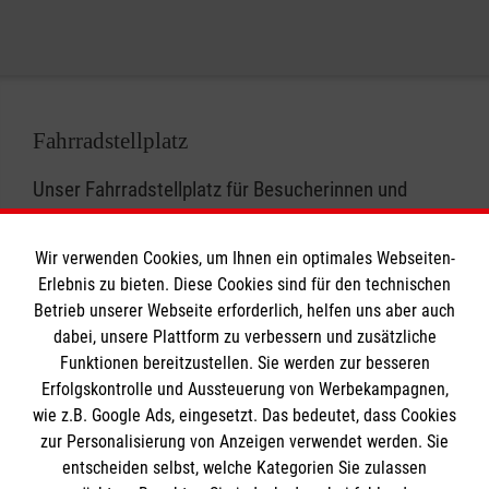
Bitte melden Sie sich am Entlassungstag mit
Information) sowie in der Ebene D des
Gebühren für E-Fahrzeuge-Ladesäulen
Auf der Ebene befindet sich ein Aufzug zum
Ihrem Parkhausticket an der Pforte.
Parkhauses, direkt an der Ausfahrt.
Ausgang und dem Parkhausautomat.
Nach dem Bezahlen haben Sie 15 Minuten Zeit
Google Pay, Apple Pay und Kreditkarte:
das Parkhaus mit Ihrem Auto zu verlassen.
0,62 € / kWh
Zwei zusätzliche Behindertenparkplätze
Ein Aufzug befindet sich im vorderen Trakt des
Fahrradstellplatz
befinden sich außerhalb des Parkhauses,
Alle Infos für Nutzer unserer E-Ladesäulen
Parkhauses / Bereich Ausfahrt.
direkt hinter der Einfahrt des Parkhauses.
Unser Fahrradstellplatz für Besucherinnen und
finden Sie
hier
.
Besucher sowie Mitarbeiterinnen und Mitarbeiter
befindet sich im Wirtschaftshof des
Wir verwenden Cookies, um Ihnen ein optimales Webseiten-
Waldkrankenhauses, direkt neben dem
Erlebnis zu bieten. Diese Cookies sind für den technischen
Hintereingang (links neben dem Parkhaus).
Betrieb unserer Webseite erforderlich, helfen uns aber auch
dabei, unsere Plattform zu verbessern und zusätzliche
Bitte stellen Sie Ihre Fahrräder
nicht
beim
Funktionen bereitzustellen. Sie werden zur besseren
Erfolgskontrolle und Aussteuerung von Werbekampagnen,
Haupteingang ab.
wie z.B. Google Ads, eingesetzt. Das bedeutet, dass Cookies
zur Personalisierung von Anzeigen verwendet werden. Sie
entscheiden selbst, welche Kategorien Sie zulassen