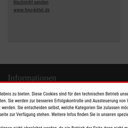
Nachricht senden
www.hno-kittel.de
Informationen
bnis zu bieten. Diese Cookies sind für den technischen Betrieb unse
Anfahrt
llen. Sie werden zur besseren Erfolgskontrolle und Aussteuerung von
Barrierefreiheit
 werden. Sie entscheiden selbst, welche Kategorien Sie zulassen mö
Besuchszeiten
seite zur Verfügung stehen. Weitere Infos finden Sie in unseren spe
Compliance