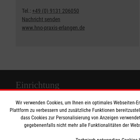
Tel.:
+49 (0) 9131 206050
Nachricht senden
www.hno-praxis-erlangen.de
​​​​​​​
Einrichtung
Wir verwenden Cookies, um Ihnen ein optimales Webseiten-Erle
Malteser Waldkrankenhaus Erlangen gGmbH
Plattform zu verbessern und zusätzliche Funktionen bereitzuste
Rathsberger Str. 57
dass Cookies zur Personalisierung von Anzeigen verwendet
91054 Erlangen
gegebenenfalls nicht mehr alle Funktionalitäten der Web