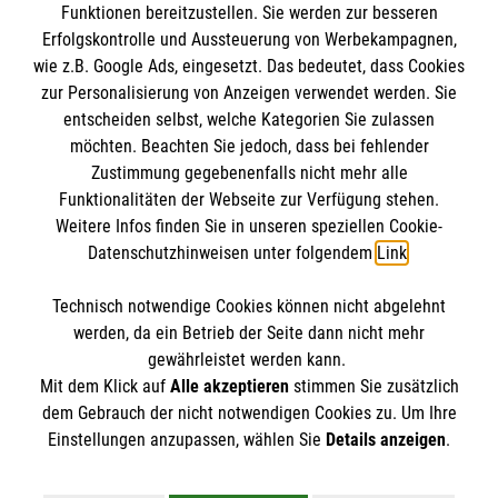
Spezielle Viszeralchirurgie
Funktionen bereitzustellen. Sie werden zur besseren
Erfolgskontrolle und Aussteuerung von Werbekampagnen,
wie z.B. Google Ads, eingesetzt. Das bedeutet, dass Cookies
zur Personalisierung von Anzeigen verwendet werden. Sie
entscheiden selbst, welche Kategorien Sie zulassen
möchten. Beachten Sie jedoch, dass bei fehlender
Zustimmung gegebenenfalls nicht mehr alle
Funktionalitäten der Webseite zur Verfügung stehen.
Einrichtung
Weitere Infos finden Sie in unseren speziellen Cookie-
Datenschutzhinweisen unter folgendem
Link
.
Malteser Waldkrankenhaus Erlangen gGmbH
Technisch notwendige Cookies können nicht abgelehnt
Rathsberger Str. 57
Informationen
werden, da ein Betrieb der Seite dann nicht mehr
91054 Erlangen
gewährleistet werden kann.
Mit dem Klick auf
Alle akzeptieren
stimmen Sie zusätzlich
dem Gebrauch der nicht notwendigen Cookies zu. Um Ihre
Anfahrt
Einstellungen anzupassen, wählen Sie
Details anzeigen
.
Barrierefreiheit
Soziale Netzwerke
Besuchszeiten