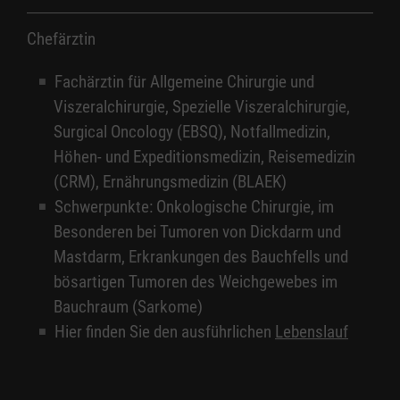
bleibt.
Sind Sie gesetzlich versichert, dann
Chefärztin
bringen Sie bitte einen
Fachärztin für Allgemeine Chirurgie und
Krankenhauseinweisungsschein
Viszeralchirurgie, Spezielle Viszeralchirurgie,
(„Verordnung von
Surgical Oncology (EBSQ), Notfallmedizin,
Krankenhausbehandlung“) und Ihre
Höhen- und Expeditionsmedizin, Reisemedizin
Versichertenkarte zum Termin mit. Bitte
(CRM), Ernährungsmedizin (BLAEK)
beachten Sie, dass eine einfache
Schwerpunkte: Onkologische Chirurgie, im
Überweisung nicht genügt!
Besonderen bei Tumoren von Dickdarm und
Mastdarm, Erkrankungen des Bauchfells und
bösartigen Tumoren des Weichgewebes im
Bauchraum (Sarkome)
Hier finden Sie den ausführlichen
Lebenslauf