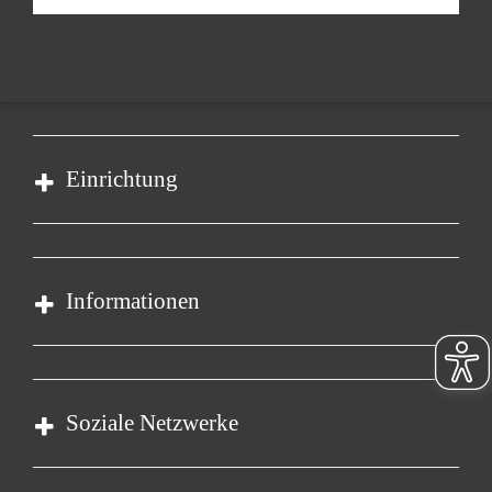
Einrichtung
Malteser Waldkrankenhaus Erlangen gGmbH
Rathsberger Str. 57
Informationen
91054 Erlangen
Anfahrt
Barrierefreiheit
Soziale Netzwerke
Besuchszeiten
Compliance