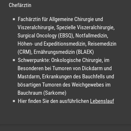
bleibt.
Chefärztin
Sind Sie gesetzlich versichert, dann
Fachärztin für Allgemeine Chirurgie und
bringen Sie bitte einen
Viszeralchirurgie, Spezielle Viszeralchirurgie,
Krankenhauseinweisungsschein
Surgical Oncology (EBSQ), Notfallmedizin,
(„Verordnung von
Höhen- und Expeditionsmedizin, Reisemedizin
Krankenhausbehandlung“) und Ihre
(CRM), Ernährungsmedizin (BLAEK)
Versichertenkarte zum Termin mit. Bitte
Schwerpunkte: Onkologische Chirurgie, im
beachten Sie, dass eine einfache
Besonderen bei Tumoren von Dickdarm und
Überweisung nicht genügt!
Mastdarm, Erkrankungen des Bauchfells und
bösartigen Tumoren des Weichgewebes im
Bauchraum (Sarkome)
Hier finden Sie den ausführlichen
Lebenslauf