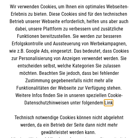
Chefarzt
Wir verwenden Cookies, um Ihnen ein optimales Webseiten-
Erlebnis zu bieten. Diese Cookies sind für den technischen
Facharzt für Orthopädie und Unfallchirurgie,
Betrieb unserer Webseite erforderlich, helfen uns aber auch
Chirurgie, spezielle Unfallchirurgie,
dabei, unsere Plattform zu verbessern und zusätzliche
Sportmedizin, Chirotheraphie
Funktionen bereitzustellen. Sie werden zur besseren
Erfolgskontrolle und Aussteuerung von Werbekampagnen,
wie z.B. Google Ads, eingesetzt. Das bedeutet, dass Cookies
Frau Fuchs
zur Personalisierung von Anzeigen verwendet werden. Sie
Sekretariat und Koordination
entscheiden selbst, welche Kategorien Sie zulassen
möchten. Beachten Sie jedoch, dass bei fehlender
Zustimmung gegebenenfalls nicht mehr alle
Terminanfrage
Funktionalitäten der Webseite zur Verfügung stehen.
Einrichtung
Weitere Infos finden Sie in unseren speziellen Cookie-
Datenschutzhinweisen unter folgendem
Link
.
Malteser Waldkrankenhaus Erlangen gGmbH
Technisch notwendige Cookies können nicht abgelehnt
Rathsberger Str. 57
Informationen
werden, da ein Betrieb der Seite dann nicht mehr
91054 Erlangen
gewährleistet werden kann.