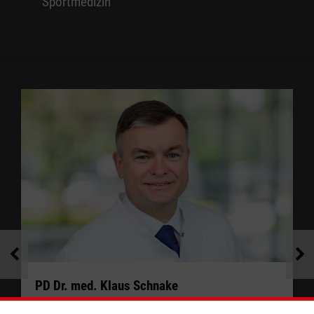
Sportmedizin
Frau Flick
Sekretariat und Koordination
Terminanfrage
PD Dr. med. Klaus Schnake