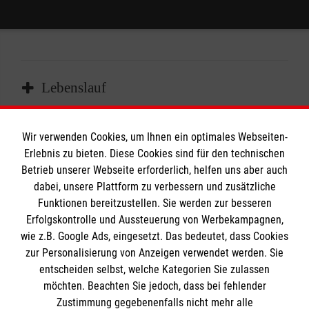
Lebenslauf
1963
Wir verwenden Cookies, um Ihnen ein optimales Webseiten-
Preise und Auszeichnungen
geboren in Weiden i.d. Oberpfalz
Erlebnis zu bieten. Diese Cookies sind für den technischen
Betrieb unserer Webseite erforderlich, helfen uns aber auch
dabei, unsere Plattform zu verbessern und zusätzliche
Mai 1992
Publikationen
Funktionen bereitzustellen. Sie werden zur besseren
1982
Auszeichnung der Dissertationsarbeit
Erfolgskontrolle und Aussteuerung von Werbekampagnen,
Abitur am Gymnasium Nabburg
„Kinetiken und Charakteristike der
wie z.B. Google Ads, eingesetzt. Das bedeutet, dass Cookies
Hier finden Sie die
Publikationen
von Prof. Dr.
spontanen Histmainfreisetzung aus der
zur Personalisierung von Anzeigen verwendet werden. Sie
Raithel.
Colon- und Rectumschleimhaut bei
entscheiden selbst, welche Kategorien Sie zulassen
1983-1989
Patienten mit Morbus Crohn, Colitis
möchten. Beachten Sie jedoch, dass bei fehlender
Studium der Humanmedizin an der Friedrich-
Zustimmung gegebenenfalls nicht mehr alle
ulcerosa, Polyp- und Carcinomträgern*