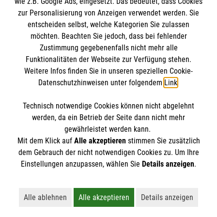
wie z.B. Google Ads, eingesetzt. Das bedeutet, dass Cookies
zur Personalisierung von Anzeigen verwendet werden. Sie
entscheiden selbst, welche Kategorien Sie zulassen
möchten. Beachten Sie jedoch, dass bei fehlender
Zustimmung gegebenenfalls nicht mehr alle
Funktionalitäten der Webseite zur Verfügung stehen.
Einrichtung
Weitere Infos finden Sie in unseren speziellen Cookie-
Datenschutzhinweisen unter folgendem
Link
.
Malteser Waldkrankenhaus Erlangen gGmbH
Technisch notwendige Cookies können nicht abgelehnt
Rathsberger Str. 57
Informationen
werden, da ein Betrieb der Seite dann nicht mehr
91054 Erlangen
gewährleistet werden kann.
Mit dem Klick auf
Alle akzeptieren
stimmen Sie zusätzlich
dem Gebrauch der nicht notwendigen Cookies zu. Um Ihre
Anfahrt
Einstellungen anzupassen, wählen Sie
Details anzeigen
.
Barrierefreiheit
Soziale Netzwerke
Besuchszeiten
Alle ablehnen
Alle akzeptieren
Details anzeigen
Compliance
Lehnt alle nicht-essentiellen Cookies ab
Akzeptiert alle Cookies einschließl
Öffnet detaillie
Datenschutz