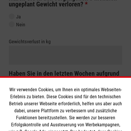
ungeplant Gewicht verloren?
*
Ja
Nein
Gewichtsverlust in kg
Haben Sie in den letzten Wochen aufgrund
mangelnden Appetits, Übelkeit oder
Erbrechen weniger gegessen als sonst?
*
Wir verwenden Cookies, um Ihnen ein optimales Webseiten-
Erlebnis zu bieten. Diese Cookies sind für den technischen
Ja
Betrieb unserer Webseite erforderlich, helfen uns aber auch
Nein
dabei, unsere Plattform zu verbessern und zusätzliche
Funktionen bereitzustellen. Sie werden zur besseren
Erfolgskontrolle und Aussteuerung von Werbekampagnen,
Ergebnis berechnen