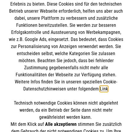
ausgewiesener Spezialist einer Fachgesellschaft,
Erlebnis zu bieten. Diese Cookies sind für den technischen
mehrere Facharztqualifikationen, Weiterbildungen,
Betrieb unserer Webseite erforderlich, helfen uns aber auch
dabei, unsere Plattform zu verbessern und zusätzliche
wissenschaftliche Veröffentlichungen etc. ein. Mehr
Funktionen bereitzustellen. Sie werden zur besseren
zur Erhebungsmethodik findet man
hier
.
Erfolgskontrolle und Aussteuerung von Werbekampagnen,
wie z.B. Google Ads, eingesetzt. Das bedeutet, dass Cookies
zur Personalisierung von Anzeigen verwendet werden. Sie
entscheiden selbst, welche Kategorien Sie zulassen
möchten. Beachten Sie jedoch, dass bei fehlender
Zustimmung gegebenenfalls nicht mehr alle
Funktionalitäten der Webseite zur Verfügung stehen.
Einrichtung
Weitere Infos finden Sie in unseren speziellen Cookie-
Datenschutzhinweisen unter folgendem
Link
.
Malteser Waldkrankenhaus Erlangen gGmbH
Technisch notwendige Cookies können nicht abgelehnt
Rathsberger Str. 57
Informationen
werden, da ein Betrieb der Seite dann nicht mehr
91054 Erlangen
gewährleistet werden kann.
Mit dem Klick auf
Alle akzeptieren
stimmen Sie zusätzlich
dem Gebrauch der nicht notwendigen Cookies zu. Um Ihre
Anfahrt