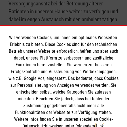
Versorgungsansatz bei der Betreuung älterer
Patienten in unserem Hause weiter zu verfolgen und
dabei im engen Austausch mit den ambulant tätigen
Kolleginnen und Kollegen zu bleiben,“ stellt Dr.
Schnake fest. „Die gemeinsam mit Referenten aus
Wir verwenden Cookies, um Ihnen ein optimales Webseiten-
den umliegenden Krankenhäusern gestaltete
Erlebnis zu bieten. Diese Cookies sind für den technischen
Veranstaltung unterstreicht unseren kooperativen
Betrieb unserer Webseite erforderlich, helfen uns aber auch
dabei, unsere Plattform zu verbessern und zusätzliche
Versorgungsansatz zum Wohle unserer Patienten,“
Funktionen bereitzustellen. Sie werden zur besseren
ergänzt sein Kollege Prof. Gaßmann.
Erfolgskontrolle und Aussteuerung von Werbekampagnen,
wie z.B. Google Ads, eingesetzt. Das bedeutet, dass Cookies
zur Personalisierung von Anzeigen verwendet werden. Sie
entscheiden selbst, welche Kategorien Sie zulassen
möchten. Beachten Sie jedoch, dass bei fehlender
Zustimmung gegebenenfalls nicht mehr alle
Funktionalitäten der Webseite zur Verfügung stehen.
Einrichtung
Weitere Infos finden Sie in unseren speziellen Cookie-
Datenschutzhinweisen unter folgendem
Link
.