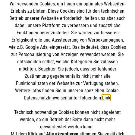
täglich vor.
Wir verwenden Cookies, um Ihnen ein optimales Webseiten-
Erlebnis zu bieten. Diese Cookies sind für den technischen
Lesen Sie
hier
den kompletten Bericht zum Ranking
Betrieb unserer Webseite erforderlich, helfen uns aber auch
dabei, unsere Plattform zu verbessern und zusätzliche
der Kliniken in der Region beim "Leistenbruch - eine
Funktionen bereitzustellen. Sie werden zur besseren
Operation ist meist unumgänglich.
Erfolgskontrolle und Aussteuerung von Werbekampagnen,
wie z.B. Google Ads, eingesetzt. Das bedeutet, dass Cookies
zur Personalisierung von Anzeigen verwendet werden. Sie
entscheiden selbst, welche Kategorien Sie zulassen
möchten. Beachten Sie jedoch, dass bei fehlender
Zustimmung gegebenenfalls nicht mehr alle
Funktionalitäten der Webseite zur Verfügung stehen.
Einrichtung
Weitere Infos finden Sie in unseren speziellen Cookie-
Datenschutzhinweisen unter folgendem
Link
.
Malteser Waldkrankenhaus Erlangen gGmbH
Technisch notwendige Cookies können nicht abgelehnt
Rathsberger Str. 57
Informationen
werden, da ein Betrieb der Seite dann nicht mehr
gewährleistet werden kann.
91054 Erlangen
Mit dem Klick auf
Alle akzeptieren
stimmen Sie zusätzlich