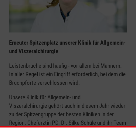
Erneuter Spitzenplatz unserer Klinik für Allgemein-
und Viszeralchirurgie
Leistenbrüche sind häufig - vor allem bei Männern.
In aller Regel ist ein Eingriff erforderlich, bei dem die
Bruchpforte verschlossen wird.
Unsere Klinik für Allgemein- und
Viszeralchirurgie gehört auch in diesem Jahr wieder
zu der Spitzengruppe der besten Kliniken in der
Region. Chefärztin PD. Dr. Silke Schüle und ihr Team
nehmen Leistenbruch-OP im Waldkrankenhaus