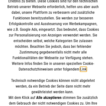
unserer engagierten Mitarbeiterinnen und
Erlebnis zu bieten. Diese Cookies sind für den technischen
Mitarbeiter. Aber auch unseren Patienten zeigt die
Betrieb unserer Webseite erforderlich, helfen uns aber auch
dabei, unsere Plattform zu verbessern und zusätzliche
Bewertung, dass sie bei uns sehr gut aufgehoben
Funktionen bereitzustellen. Sie werden zur besseren
sind“, so Geschäftsführer Dr. Carsten Haeckel.
Erfolgskontrolle und Aussteuerung von Werbekampagnen,
wie z.B. Google Ads, eingesetzt. Das bedeutet, dass Cookies
zur Personalisierung von Anzeigen verwendet werden. Sie
entscheiden selbst, welche Kategorien Sie zulassen
möchten. Beachten Sie jedoch, dass bei fehlender
Zustimmung gegebenenfalls nicht mehr alle
Funktionalitäten der Webseite zur Verfügung stehen.
Einrichtung
Weitere Infos finden Sie in unseren speziellen Cookie-
Datenschutzhinweisen unter folgendem
Link
.
Malteser Waldkrankenhaus Erlangen gGmbH
Technisch notwendige Cookies können nicht abgelehnt
Rathsberger Str. 57
Informationen
werden, da ein Betrieb der Seite dann nicht mehr
91054 Erlangen
gewährleistet werden kann.
Mit dem Klick auf
Alle akzeptieren
stimmen Sie zusätzlich
dem Gebrauch der nicht notwendigen Cookies zu. Um Ihre
Anfahrt