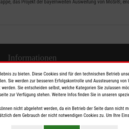
Etappe, das Projekt der bayernweiten Ausweitung von MoSi®, en
Informationen
bnis zu bieten. Diese Cookies sind für den technischen Betrieb unse
Anfahrt
llen. Sie werden zur besseren Erfolgskontrolle und Aussteuerung von
Barrierefreiheit
 werden. Sie entscheiden selbst, welche Kategorien Sie zulassen mö
Besuchszeiten
seite zur Verfügung stehen. Weitere Infos finden Sie in unseren spe
Compliance
önnen nicht abgelehnt werden, da ein Betrieb der Seite dann nicht 
Datenschutz
tzlich dem Gebrauch der nicht notwendigen Cookies zu. Um Ihre Ein
Impressum
Kontakt