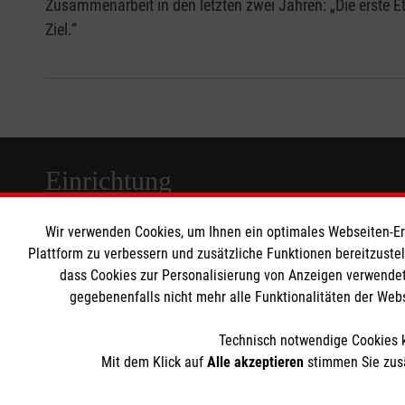
Zusammenarbeit in den letzten zwei Jahren: „Die erste 
Ziel.“
Einrichtung
Wir verwenden Cookies, um Ihnen ein optimales Webseiten-Erle
Malteser Waldkrankenhaus Erlangen gGmbH
Plattform zu verbessern und zusätzliche Funktionen bereitzuste
Rathsberger Str. 57
dass Cookies zur Personalisierung von Anzeigen verwendet
91054 Erlangen
gegebenenfalls nicht mehr alle Funktionalitäten der Web
Technisch notwendige Cookies k
Mit dem Klick auf
Alle akzeptieren
stimmen Sie zusä