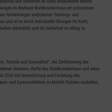
ilität und Sicherheit im Alter) entwickelten bereits
rlangen im Malteser Waldkrankenhaus ein präventives
esen fünfwöchigen ambulanten Trainings- und
r und ist es durch individuelle Übungen für Kraft,
ehen (Mobilität) und die Sicherheit im Alltag zu
n, Technik und Gesundheit“, der Zertifizierung des
iedenen Senioren, durfte das Waldkrankenhaus und seine
ab 2020 mit Unterstützung und Förderung des
Sport- und Gymnastiklehrer zu MoSi®-Trainern ausbilden,