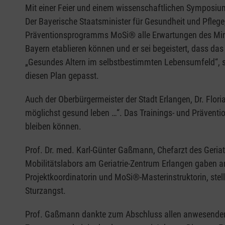
Mit einer Feier und einem wissenschaftlichen Symposium
Der Bayerische Staatsminister für Gesundheit und Pflege
Präventionsprogramms MoSi® alle Erwartungen des Minis
Bayern etablieren können und er sei begeistert, dass da
„Gesundes Altern im selbstbestimmten Lebensumfeld“, s
diesen Plan gepasst.
Auch der Oberbürgermeister der Stadt Erlangen, Dr. Floria
möglichst gesund leben …“. Das Trainings- und Präventi
bleiben können.
Prof. Dr. med. Karl-Günter Gaßmann, Chefarzt des Geria
Mobilitätslabors am Geriatrie-Zentrum Erlangen gaben 
Projektkoordinatorin und MoSi®-Masterinstruktorin, ste
Sturzangst.
Prof. Gaßmann dankte zum Abschluss allen anwesenden