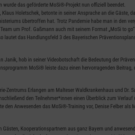
 wurde das geförderte MoSi®-Projekt nun offiziell beendet.
, Klaus Holetschek, betonte in seiner Ansprache an die Gäste, d
teriums übertroffen hat. Trotz Pandemie habe man in den ver
s Team um Prof. Gaßmann auch mit seinem Format „MoSi to go“ fl
o lautet das Handlungsfeld 3 des Bayerischen Präventionsplans
n Janik, hob in seiner Videobotschaft die Bedeutung der Präventio
onsprogramm MoSi® leiste dazu einen hervorragenden Beitrag, d
trie-Zentrums Erlangen am Malteser Waldkrankenhaus und Dr. Sa
anschließend den Teilnehmer*innen einen Überblick zum Verlauf
llte den Anwesenden das MoSi®-Training vor, Denise Felber als 
 Gästen, Kooperationspartnern aus ganz Bayern und anwesende