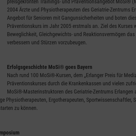
preisgekrönten Trainings- und Präventionsangebot MoSi® (Mob
2004 Ärzte und Physiotherapeuten des Geriatrie-Zentrums E
Angebot für Senioren mit Gangunsicherheiten und boten di
Präventionskurs im Jahr 2005 erstmals an. Ziel des Kurses wa
Beweglichkeit, Gleichgewichts- und Reaktionsvermögen das G
verbessern und Stürzen vorzubeugen.
Erfolgsgeschichte MoSi® goes Bayern
Nach rund 100 MoSi®-Kursen, dem „Erlanger Preis für Medizi
Präventionskurses durch die Krankenkassen und vielen zufr
MoSi®-Masterinstruktoren des Geriatrie-Zentrums Erlangen 
ge Physiotherapeuten, Ergotherapeuten, Sportwissenschaftler, 
tarten zu können.
Symposium