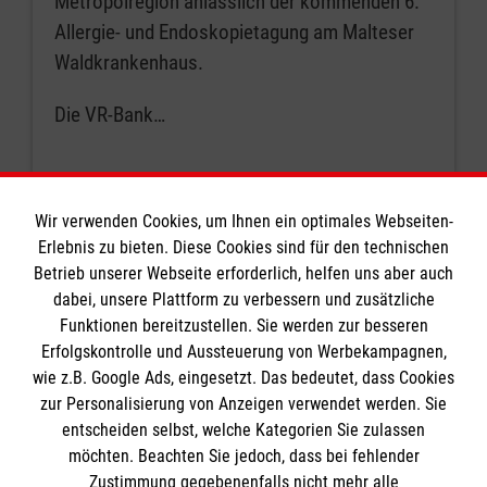
Metropolregion anlässlich der kommenden 6.
Allergie- und Endoskopietagung am Malteser
Waldkrankenhaus.
Die VR-Bank…
Seite 13 von 15.
Wir verwenden Cookies, um Ihnen ein optimales Webseiten-
Erlebnis zu bieten. Diese Cookies sind für den technischen
Betrieb unserer Webseite erforderlich, helfen uns aber auch
vorherige
1
…
12
13
14
…
dabei, unsere Plattform zu verbessern und zusätzliche
Funktionen bereitzustellen. Sie werden zur besseren
Erfolgskontrolle und Aussteuerung von Werbekampagnen,
15
nächste
wie z.B. Google Ads, eingesetzt. Das bedeutet, dass Cookies
zur Personalisierung von Anzeigen verwendet werden. Sie
entscheiden selbst, welche Kategorien Sie zulassen
möchten. Beachten Sie jedoch, dass bei fehlender
Zustimmung gegebenenfalls nicht mehr alle